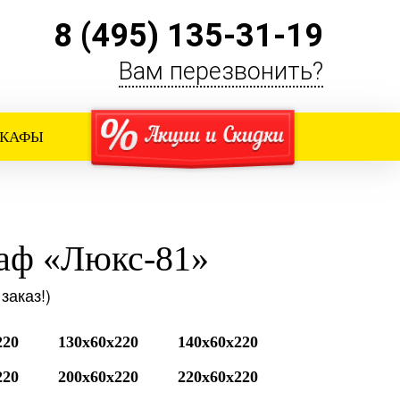
8 (495) 135-31-19
Вам перезвонить?
ШКАФЫ
аф «Люкс-81»
заказ!)
220
130x60x220
140x60x220
220
200x60x220
220x60x220