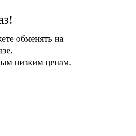
аз!
ете обменять на
азе.
мым низким ценам.