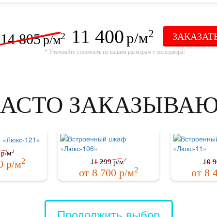
11 400
2
р/м
14 805
ЗАКАЗАТ
2
р/м
* Уточняйте стоимость по вашим размерам у менеджера!
АСТО ЗАКАЗЫВА
2
р/м
2
2
11 299
р/м
10 9
0
р/м
2
от
8 700
р/м
от
8 
Продолжить выбор