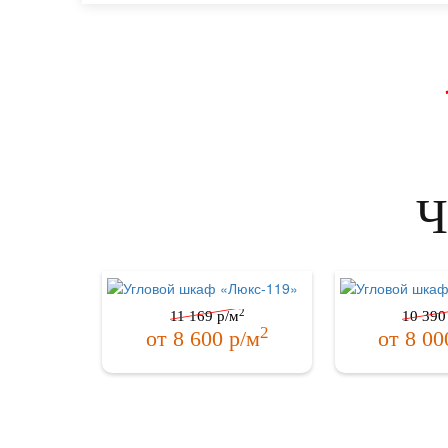
Ч
2
11 169
р/м
10 390
2
от
8 600
р/м
от
8 00