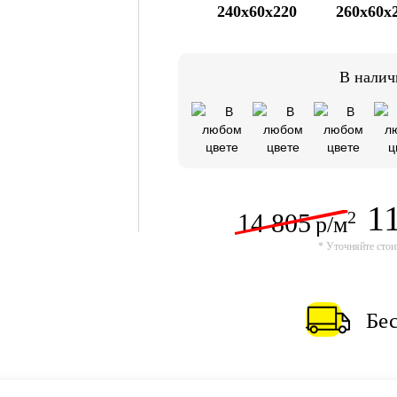
240x60x220
260x60x
В налич
1
14 805
2
р/м
* Уточняйте стои
Бес