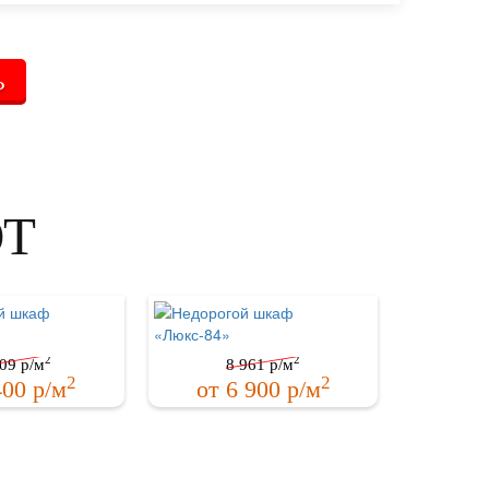
Ь
ЮТ
2
2
09
р/м
8 961
р/м
2
2
400
р/м
от
6 900
р/м