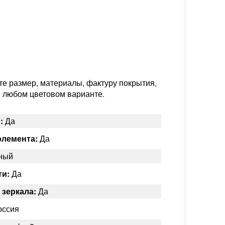
е размер, материалы, фактуру покрытия,
в любом цветовом варианте.
:
Да
элемента:
Да
ный
ти:
Да
 зеркала:
Да
ссия