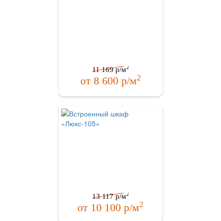
2
11 169
р/м
2
от
8 600
р/м
2
13 117
р/м
2
от
10 100
р/м