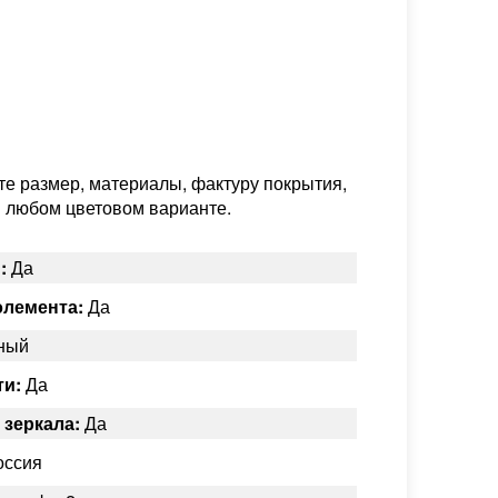
е размер, материалы, фактуру покрытия,
в любом цветовом варианте.
:
Да
элемента:
Да
ный
ти:
Да
 зеркала:
Да
ссия