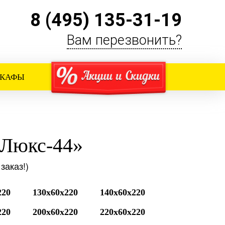
8 (495) 135-31-19
Вам перезвонить?
ШКАФЫ
«Люкс-44»
заказ!)
220
130x60x220
140x60x220
220
200x60x220
220x60x220