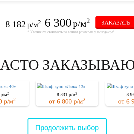
6 300
2
р/м
8 182
ЗАКАЗАТЬ
2
р/м
* Уточняйте стоимость по вашим размерам у менеджера!
АСТО ЗАКАЗЫВА
2
2
р/м
8 831
р/м
8 9
2
2
0
р/м
от
6 800
р/м
от
6 
Продолжить выбор