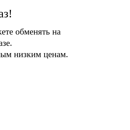
аз!
ете обменять на
азе.
мым низким ценам.