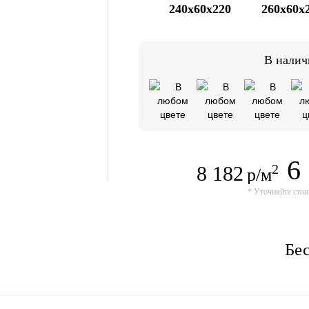
240x60x220
260x60x
В налич
6
8 182
2
р/м
* Уточняйте стои
Бес