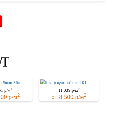
ЮТ
2
2
61
р/м
11 039
р/м
2
2
900
р/м
от
8 500
р/м