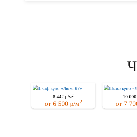
Ч
2
8 442
р/м
10 000
2
от
6 500
р/м
от
7 70