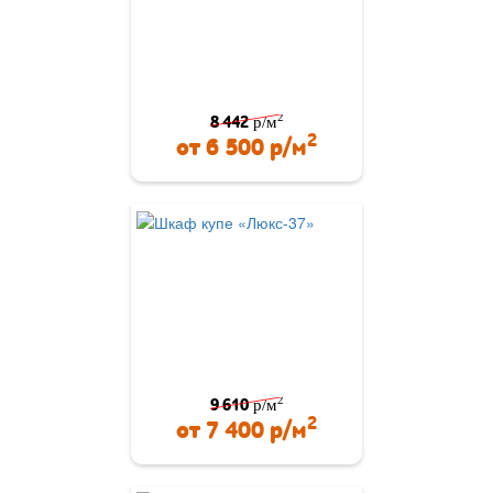
2
8 442
р/м
2
от
6 500
р/м
2
9 610
р/м
2
от
7 400
р/м