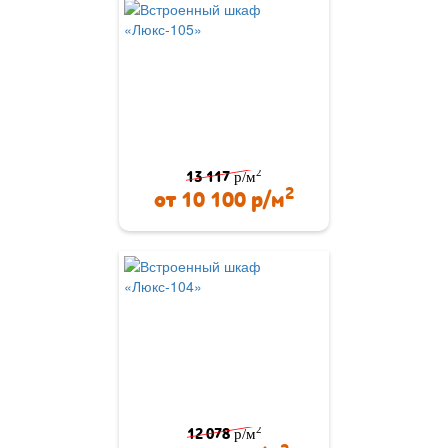
2
13 117
р/м
2
от
10 100
р/м
2
12 078
р/м