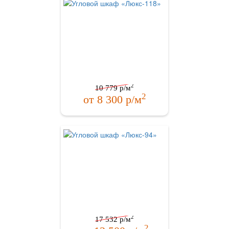
2
10 779
р/м
2
от
8 300
р/м
2
17 532
р/м
2