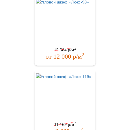
2
15 584
р/м
2
от
12 000
р/м
2
11 169
р/м
2