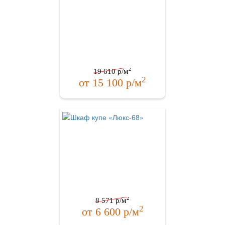
2
19 610
р/м
2
от
15 100
р/м
2
8 571
р/м
2
от
6 600
р/м