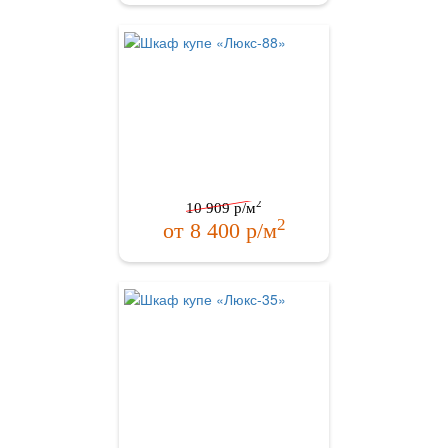
2
10 909
р/м
2
от
8 400
р/м