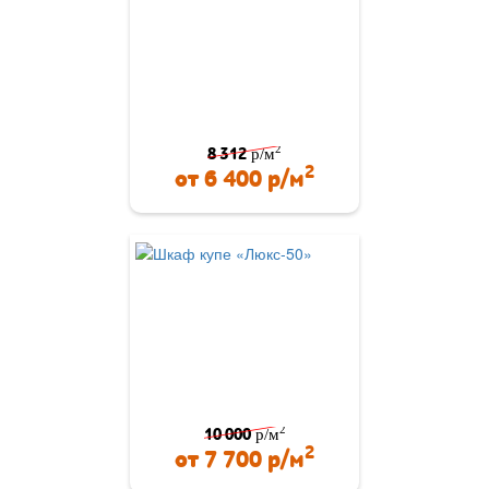
2
8 312
р/м
2
от
6 400
р/м
2
10 000
р/м
2
от
7 700
р/м