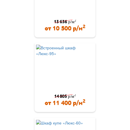
2
13 636
р/м
2
от
10 500
р/м
2
14 805
р/м
2
от
11 400
р/м