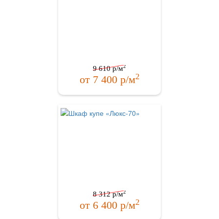
2
9 610
р/м
2
от
7 400
р/м
2
8 312
р/м
2
от
6 400
р/м