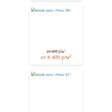
2
10 909
р/м
2
от
8 400
р/м