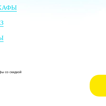
КАФЫ
З
Ы