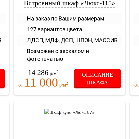
Встроенный шкаф «Люкс-115»
На заказ по Вашим размерам
127 вариантов цвета
В
ЛДСП, МДФ, ДСП, ШПОН, МАССИВ
Возможен с зеркалом и
фотопечатью
14 286
2
р/м
ОПИСАНИЕ
11 000
ШКАФА
2
от
р/м
о