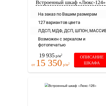
Встроенный шкаф «Люкс-124»
На заказ по Вашим размерам
127 вариантов цвета
ЛДСП, МДФ, ДСП, ШПОН, МАССИ
Возможен с зеркалом и
фотопечатью
19 935
2
р/м
ОПИСАНИЕ
15 350
ШКАФА
2
от
р/м