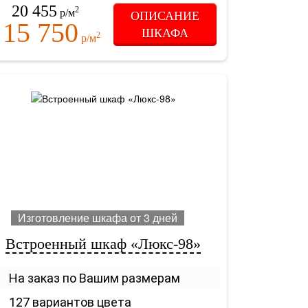
20 455
2
р/м
ОПИСАНИЕ
15 750
ШКАФА
2
т
р/м
Изготовление шкафа от 3 дней
Встроенный шкаф «Люкс-98»
На заказ по Вашим размерам
127 вариантов цвета