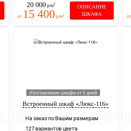
20 000
2
р/м
ОПИСАНИЕ
15 400
ШКАФА
2
от
р/м
о
Изготовление шкафа от 3 дней
Встроенный шкаф «Люкс-116»
На заказ по Вашим размерам
127 вариантов цвета