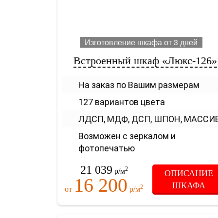
Изготовление шкафа от 3 дней
Встроенный шкаф «Люкс-126»
На заказ по Вашим размерам
127 вариантов цвета
ЛДСП, МДФ, ДСП, ШПОН, МАССИ
Возможен с зеркалом и
фотопечатью
21 039
2
р/м
ОПИСАНИЕ
16 200
ШКАФА
2
от
р/м