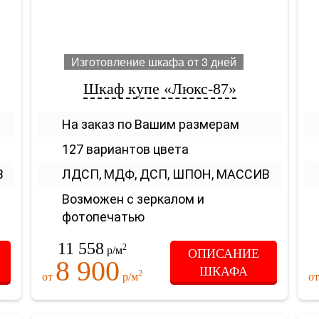
Изготовление шкафа от 3 дней
Шкаф купе «Люкс-87»
На заказ по Вашим размерам
127 вариантов цвета
В
ЛДСП, МДФ, ДСП, ШПОН, МАССИВ
Возможен с зеркалом и
фотопечатью
11 558
2
р/м
ОПИСАНИЕ
8 900
ШКАФА
2
от
р/м
о