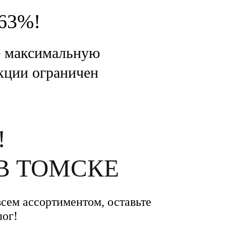
 63%!
те максимальную
акции ограничен
!
В ТОМСКЕ
всем ассортиментом, оставьте
лог!