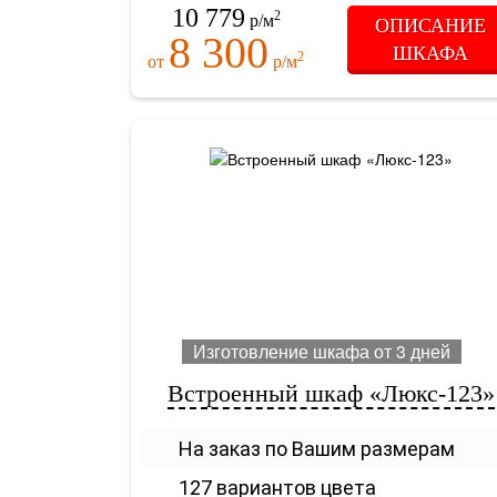
10 779
2
р/м
ОПИСАНИЕ
8 300
ШКАФА
2
от
р/м
Изготовление шкафа от 3 дней
Встроенный шкаф «Люкс-123»
На заказ по Вашим размерам
127 вариантов цвета