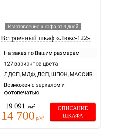
Изготовление шкафа от 3 дней
Встроенный шкаф «Люкс-122»
На заказ по Вашим размерам
127 вариантов цвета
ЛДСП, МДФ, ДСП, ШПОН, МАССИВ
Возможен с зеркалом и
фотопечатью
19 091
2
р/м
ОПИСАНИЕ
14 700
ШКАФА
2
т
р/м