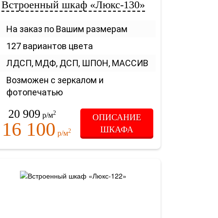
Встроенный шкаф «Люкс-130»
На заказ по Вашим размерам
127 вариантов цвета
ЛДСП, МДФ, ДСП, ШПОН, МАССИВ
Возможен с зеркалом и
фотопечатью
20 909
2
р/м
ОПИСАНИЕ
16 100
ШКАФА
2
т
р/м